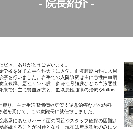
- 院長紹介 -
ただき、ありがとうございます。
等学校を経て岩手医科大学に入学。血液腫瘍内科に入局
診療を行いました。岩手での入院診療は主に急性白血病
成症候群、悪性リンパ腫、多発性骨髄腫などの血液悪性
来では主に貧血診療と、血液悪性腫瘍の治療やfollow
院に戻り、主に生活習慣病や気管支喘息治療などの内科一
の急逝を受けて、この度院長に就任致しました。
院継承にあたりハード面の問題やスタッフ確保の困難さ
後継続することが困難となり、現在は無床診療のみにシ