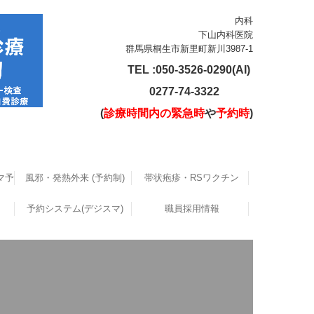
内科
下山内科医院
群馬県桐生市新里町新川3987-1
TEL :050-3526-0290(AI)
0277-74-3322
(
診療時間内の
緊急時
や
予約時
)
マ予約性)
風邪・発熱外来 (予約制)
帯状疱疹・RSワクチン
風邪・感染症外来受診方法
予約システム(デジスマ)
職員採用情報