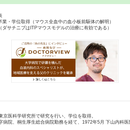
表
院卒業・学位取得（マウス全血中の血小板前駆体の解明）
賞（ダサチニブはITPマウスモデルの治療に有効である）
東京医科学研究所で研究を行い、学位を取得。
字病院、桐生厚生総合病院勤務を経て、
1972年5月 下山内科